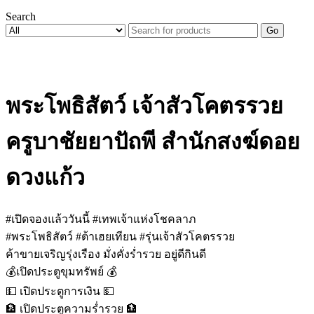
Search
Go
พระโพธิสัตว์ เจ้าสัวโคตรรวย
ครูบาชัยยาปัถพี สำนักสงฆ์ดอย
ดวงแก้ว
#เปิดจองแล้ววันนี้ #เทพเจ้าแห่งโชคลาภ
#พระโพธิสัตว์ #ต้าเฮยเทียน #รุ่นเจ้าสัวโคตรรวย
ค้าขายเจริญรุ่งเรือง มั่งคั่งร่ำรวย อยู่ดีกินดี
💰เปิดประตูขุมทรัพย์ 💰
💵 เปิดประตูการเงิน 💵
🏦 เปิดประตูความร่ำรวย 🏦