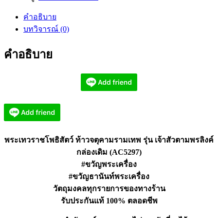
ราช
คำอธิบาย
โพธิสัตว์
บทวิจารณ์ (0)
ท้าว
จตุ
คำอธิบาย
คาม
เจ้า
สัว
ตาม
พร
ลิงค์
AC5297
พระเทวราชโพธิสัตว์ ท้าวจตุคามรามเทพ รุ่น เจ้าสัวตามพรลิงค์
ชิ้น
กล่องเดิม (AC5297)
#ขวัญพระเครื่อง
#ขวัญธานันท์พระเครื่อง
วัตถุมงคลทุกรายการของทางร้าน
รับประกันแท้ 100% ตลอดชีพ