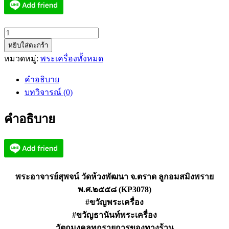
จำนวน
หยิบใส่ตะกร้า
พระ
หมวดหมู่:
พระเครื่องทั้งหมด
อาจารย์
สุ
คำอธิบาย
พจน์
บทวิจารณ์ (0)
วัด
ห้วง
คำอธิบาย
พัฒนา
ลูกอม
สมิง
พราย
๒๕๕๘
พระอาจารย์สุพจน์ วัดห้วงพัฒนา จ.ตราด ลูกอมสมิงพราย
(KP3078)
พ.ศ.๒๕๕๘ (KP3078)
ชิ้น
#ขวัญพระเครื่อง
#ขวัญธานันท์พระเครื่อง
วัตถุมงคลทุกรายการของทางร้าน