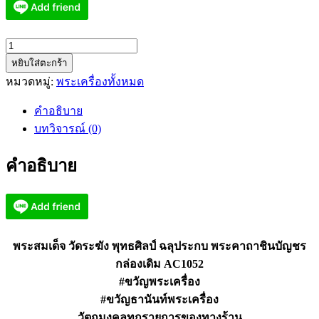
จำนวน
หยิบใส่ตะกร้า
พระ
หมวดหมู่:
พระเครื่องทั้งหมด
สมเด็จ
วัด
คำอธิบาย
ระฆัง
บทวิจารณ์ (0)
พุทธ
ศิลป์
คำอธิบาย
ฉลุ
ประกบ
พระ
คาถา
ชิน
พระสมเด็จ วัดระฆัง พุทธศิลป์ ฉลุประกบ พระคาถาชินบัญชร
บัญชร
กล่องเดิม AC1052
AC1052
#ขวัญพระเครื่อง
ชิ้น
#ขวัญธานันท์พระเครื่อง
วัตถุมงคลทุกรายการของทางร้าน