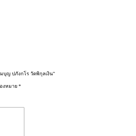
ุญ ปภังกโร วัดพิกุลเงิน”
รื่องหมาย
*