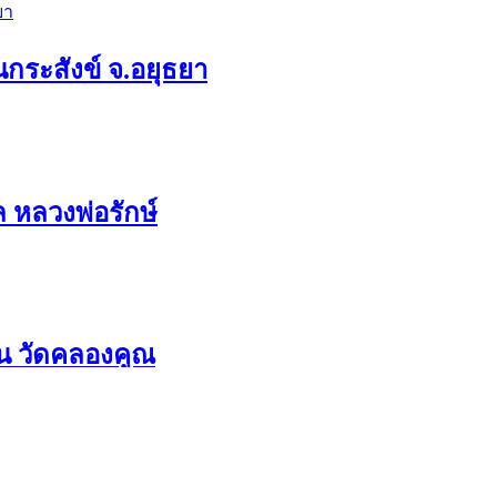
กระสังข์ จ.อยุธยา
ล หลวงพ่อรักษ์
่น วัดคลองคูณ