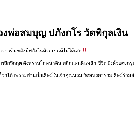
พ่อสมบุญ ปภังกโร วัดพิกุลเงิน
 เข้มขลังมีพลังในตัวเอง แม้ไม่ได้เสก
ดี พลิกวิกฤต ดั่งพรานไถหน้าดิน พลิกแผ่นดินพลิก ชีวิต ฝังด้วยตะก
ลยก็ว่าได้ เพราะท่านเป็นศิษย์ในเจ้าคุณนวม วัดอนงคาราม ศิษย์ร