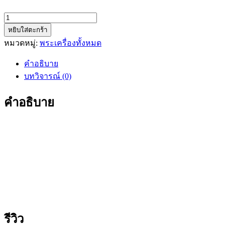
จำนวน
หยิบใส่ตะกร้า
พระ
หมวดหมู่:
พระเครื่องทั้งหมด
พุทธ
สิ
คำอธิบาย
หิงค์
บทวิจารณ์ (0)
หลัง
พระ
คำอธิบาย
ผง
สุริยัน-
จันทรา
ดวง
ตรา
พญา
ราหู
ชิ้น
รีวิว