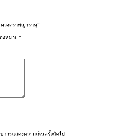
รา ดวงตราพญาราหู”
รื่องหมาย
*
ำหรับการแสดงความเห็นครั้งถัดไป