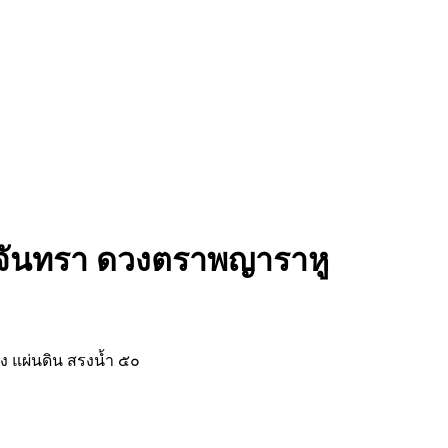
น-จันทรา ดวงตราพญาราหู
ัง แผ่นดิน สรงน้ำ ๕๐