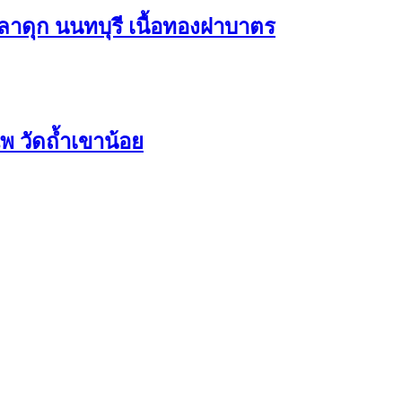
าดุก นนทบุรี เนื้อทองฝาบาตร
 วัดถ้ำเขาน้อย