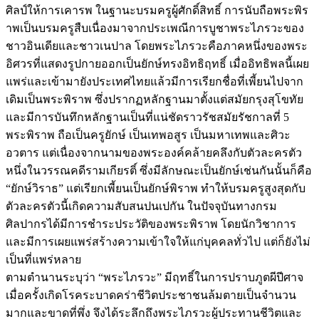
ศิลป์ให้การเคารพ ในฐานะบรมครูผู้ศักดิ์สิทธิ์ การนับถือพระพิร
าพเป็นบรมครูสืบเนื่องมาจากประเพณีการบูชาพระไภรวะของ
ชาวอินเดียและชาวเนปาล โดยพระไภรวะคือภาคหนึ่งของพระ
อิศวรที่แสดงรูปกายออกเป็นยักษ์ทรงอิทธิฤทธิ์ เมื่ออิทธิพลนี้เผย
แพร่และเข้ามายังประเทศไทยแล้วมีการเรียกชื่อที่เพี้ยนไปจาก
เดิมเป็นพระพิราพ ซึ่งปรากฏหลักฐานมาตั้งแต่สมัยกรุงสุโขทัย
และมีการบันทึกหลักฐานเป็นที่แน่ชัดราวรัชสมัยรัชกาลที่ 5
พระพิราพ ถือเป็นครูยักษ์ เป็นเทพอสูร เป็นมหาเทพและศิวะ
อวตาร แต่เนื่องจากนามของพระองค์คล้ายคลึงกับตัวละครตัว
หนึ่งในวรรณคดีรามเกียรติ์ ซึ่งมีลักษณะเป็นยักษ์เช่นกันนั้นก็คือ
“ยักษ์วิราธ” แต่เรียกเพี้ยนเป็นยักษ์พิราพ ทำให้บรมครูสูงสุดกับ
ตัวละครตัวนี้เกิดความสับสนปนเปกัน ในปัจจุบันทางกรม
ศิลปากรได้มีการชำระประวัติของพระพิราพ โดยนักวิชาการ
และมีการเผยแพร่สร้างความเข้าใจให้แก่บุคคลทั่วไป แต่ก็ยังไม่
เป็นที่แพร่หลาย
ตามตำนานระบุว่า “พระไภรวะ” มีฤทธิ์ในการปราบภูตผีปีศาจ
เมื่อครั้งเกิดโรคระบาดคร่าชีวิตประชาชนล้มตายเป็นจำนวน
มากและขาดที่พึ่ง จึงได้ระลึกถึงพระไภรวะผู้ประทานชีวิตและ