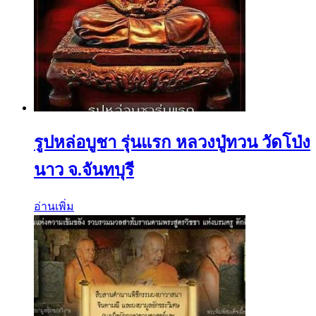
รูปหล่อบูชา รุ่นแรก หลวงปู่ทวน วัดโป่ง
นาว จ.จันทบุรี
อ่านเพิ่ม