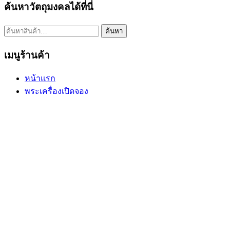
ค้นหาวัตถุมงคลได้ที่นี่
ค้นหา:
ค้นหา
เมนูร้านค้า
หน้าแรก
พระเครื่องเปิดจอง
พระเครื่องทั้งหมด
หมายเลขพัสดุEMS
วิธีการเช่าบูชา
ข้อมูลร้านค้า
ขวัญธานันท์พระเครื่อง
เบอร์โทร. : 084-4152966 (ขวัญ)
Email : info@kwan-amulet.com
Line ID : @kwanpra