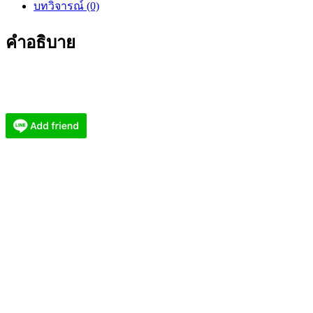
บทวิจารณ์ (0)
คุ้มครอง
ดวง
คำอธิบาย
ชะตา
วัด
พุทธ
บวร
ปี
2564
(KM86269)
ชิ้น