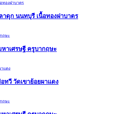
าดุก นนทบุรี เนื้อทองฝาบาตร
ัวมหาเศรษฐี ครูบากฤษะ
่อทวี วัดเขาย้อยผาแดง