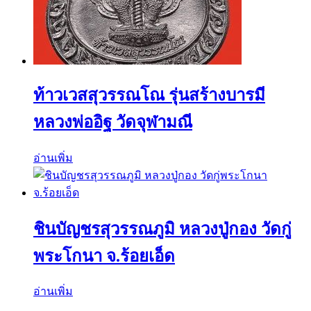
ท้าวเวสสุวรรณโณ รุ่นสร้างบารมี
หลวงพ่ออิฐ วัดจุฬามณี
อ่านเพิ่ม
ชินบัญชรสุวรรณภูมิ หลวงปู่กอง วัดกู่
พระโกนา จ.ร้อยเอ็ด
อ่านเพิ่ม