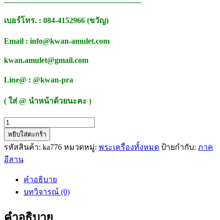
เบอร์โทร. : 084-4152966 (ขวัญ)
Email : info@kwan-amulet.com
kwan.amulet@gmail.com
Line@ : @kwan-pra
( ใส่ @ นำหน้าด้วยนะคะ )
จำนวน
หยิบใส่ตะกร้า
พระ
รหัสสินค้า:
ka776
หมวดหมู่:
พระเครื่องทั้งหมด
ป้ายกำกับ:
ภาค
ปิด
อีสาน
ตา
รุ่น
คำอธิบาย
อายุ
บทวิจารณ์ (0)
ยืน
หลวง
คำอธิบาย