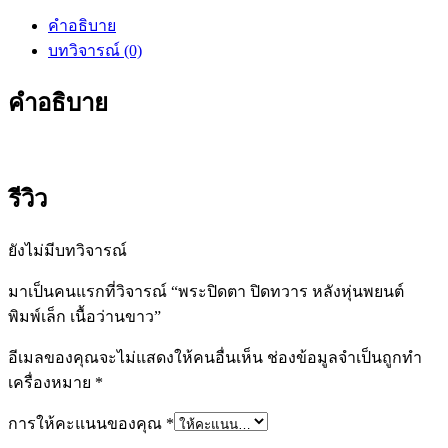
ตา
คำอธิบาย
ปิด
บทวิจารณ์ (0)
ทวาร
หลัง
คำอธิบาย
หุ่น
พยนต์
พิมพ์
เล็ก
รีวิว
เนื้อ
ว่าน
ยังไม่มีบทวิจารณ์
ขาว
ชิ้น
มาเป็นคนแรกที่วิจารณ์ “พระปิดตา ปิดทวาร หลังหุ่นพยนต์
พิมพ์เล็ก เนื้อว่านขาว”
อีเมลของคุณจะไม่แสดงให้คนอื่นเห็น
ช่องข้อมูลจำเป็นถูกทำ
เครื่องหมาย
*
การให้คะแนนของคุณ
*