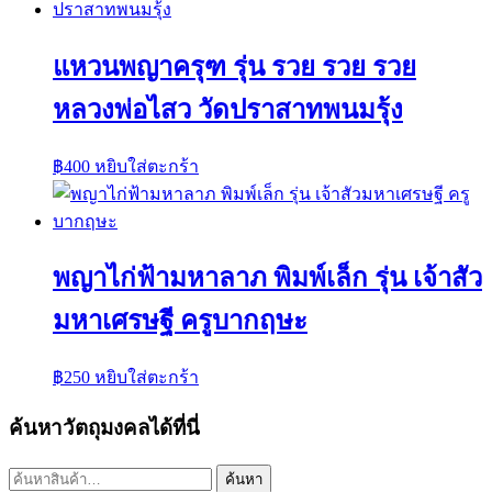
แหวนพญาครุฑ รุ่น รวย รวย รวย
หลวงพ่อไสว วัดปราสาทพนมรุ้ง
฿
400
หยิบใส่ตะกร้า
พญาไก่ฟ้ามหาลาภ พิมพ์เล็ก รุ่น เจ้าสัว
มหาเศรษฐี ครูบากฤษะ
฿
250
หยิบใส่ตะกร้า
ค้นหาวัตถุมงคลได้ที่นี่
ค้นหา:
ค้นหา