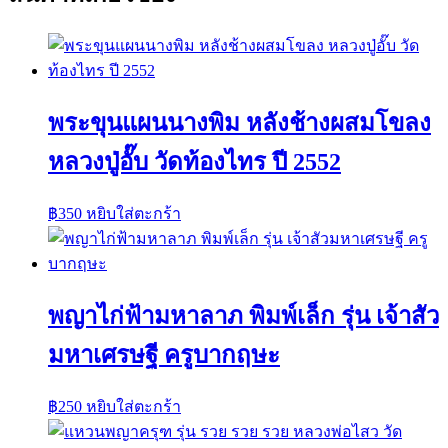
พระขุนแผนนางพิม หลังช้างผสมโขลง
หลวงปู่อั๊บ วัดท้องไทร ปี 2552
฿
350
หยิบใส่ตะกร้า
พญาไก่ฟ้ามหาลาภ พิมพ์เล็ก รุ่น เจ้าสัว
มหาเศรษฐี ครูบากฤษะ
฿
250
หยิบใส่ตะกร้า