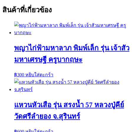
สินค้าที่เกี่ยวข้อง
พญาไก่ฟ้ามหาลาภ พิมพ์เล็ก รุ่น เจ้าสัว
มหาเศรษฐี ครูบากฤษะ
฿
300
หยิบใส่ตะกร้า
แหวนหัวเสือ รุ่น สรงน้ำ 57 หลวงปู่คีย์
วัดศรีลำยอง จ.สุรินทร์
฿
600
หยิบใส่ตะกร้า