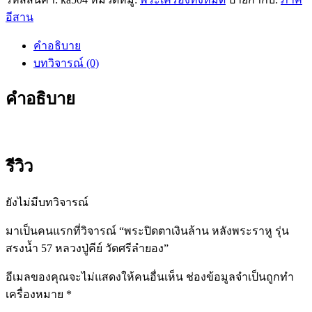
ปิด
อีสาน
ตา
เงิน
คำอธิบาย
ล้าน
บทวิจารณ์ (0)
หลัง
พระ
คำอธิบาย
ราหู
รุ่น
สรง
น้ำ
รีวิว
57
หลวง
ยังไม่มีบทวิจารณ์
ปู่
คีย์
มาเป็นคนแรกที่วิจารณ์ “พระปิดตาเงินล้าน หลังพระราหู รุ่น
วัด
สรงน้ำ 57 หลวงปู่คีย์ วัดศรีลำยอง”
ศรี
ลำยอง
อีเมลของคุณจะไม่แสดงให้คนอื่นเห็น
ช่องข้อมูลจำเป็นถูกทำ
ชิ้น
เครื่องหมาย
*