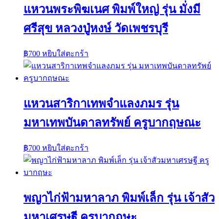
แหวนพระพิฆเนศ พิมพ์ใหญ่ รุ่น มั่งมี
ศรีสุข หลวงปู่หงษ์ วัดเพชรบุรี
฿
700
หยิบใส่ตะกร้า
แหวนสาริกาเทพจำแลงภมร รุ่น
มหาเทพบันดาลทรัพย์ ครูบากฤษณะ
฿
700
หยิบใส่ตะกร้า
พญาไก่ฟ้ามหาลาภ พิมพ์เล็ก รุ่น เจ้าสัว
มหาเศรษฐี ครูบากฤษะ