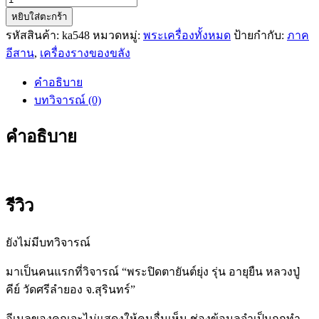
จำนวน
หยิบใส่ตะกร้า
พระ
รหัสสินค้า:
ka548
หมวดหมู่:
พระเครื่องทั้งหมด
ป้ายกำกับ:
ภาค
ปิด
อีสาน
,
เครื่องรางของขลัง
ตา
ยันต์
คำอธิบาย
ยุ่ง
บทวิจารณ์ (0)
รุ่น
อายุ
คำอธิบาย
ยืน
หลวง
ปู่
คีย์
รีวิว
วัด
ศรี
ยังไม่มีบทวิจารณ์
ลำยอง
จ.สุรินทร์
มาเป็นคนแรกที่วิจารณ์ “พระปิดตายันต์ยุ่ง รุ่น อายุยืน หลวงปู่
ชิ้น
คีย์ วัดศรีลำยอง จ.สุรินทร์”
อีเมลของคุณจะไม่แสดงให้คนอื่นเห็น
ช่องข้อมูลจำเป็นถูกทำ