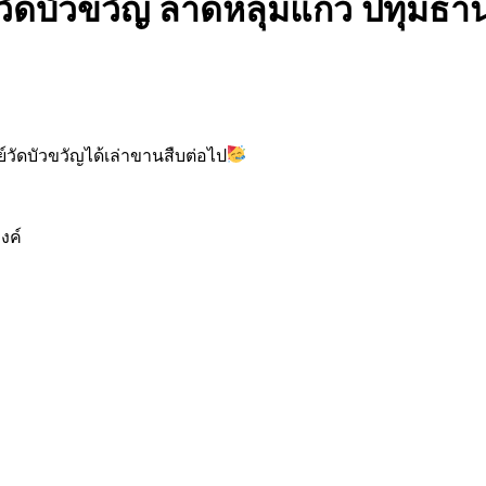
ัดบัวขวัญ ลาดหลุมแก้ว ปทุมธาน
วัดบัวขวัญได้เล่าขานสืบต่อไป
งค์