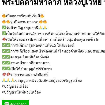
พระปิดตามหาลาภ หลวงปู่เวทย์ ว
เปิดจองพร้อมกันวันนี้
รุ่นปิดตามหาลาภ
วัดบัวขวัญ ปทุมธานี
เป็นวัดในตำนาน2ราชการที่ท่านได้เสด็จมาสร้างตำนานให้ศิษย์
เปิดให้จองพระปิดตาเพื่อหารายได้สร้างซุ่มประตูทางเข้าวัด
การันตีตะกรุดทองคำแท้96.5 ในลัง3องค์
การันตีเรืองแสงหน้าหลังลุ้นกำไลทองคำแท้96.5เลขสวย10อ
ตะกรุดเงินแท้เกือบทั้งลัง
งานหน้ากากอีกมากมาย
เปิดให้ร่วมบุญลัง9999บาท
รายการแถมยกลัง5องค์
ขอบุญบารมีจงบังเกิดแก่ผู้จองเจริญรุ่งเรือง
#ขวัญพระเครื่อง
#ขวัญธานันท์พระเครื่อง