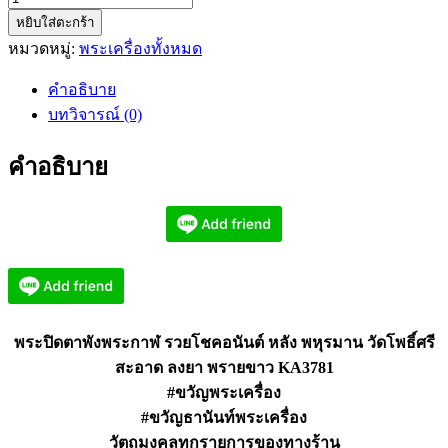
หยิบใส่ตะกร้า
พระ
หมวดหมู่:
พระเครื่องทั้งหมด
ปิด
ตา
คำอธิบาย
พัง
บทวิจารณ์ (0)
พระ
กาฬ
คำอธิบาย
รวย
โชค
อนันต์
วัด
โพธิ์
ศรี
สะอาด
พระปิดตาพังพระกาฬ รวยโชคอนันต์ หลัง พหุรมาน วัดโพธิ์ศรี
KA3781
สะอาด ลงยา พรายขาว KA3781
ชิ้น
#ขวัญพระเครื่อง
#ขวัญธานันท์พระเครื่อง
วัตถุมงคลทุกรายการของทางร้าน