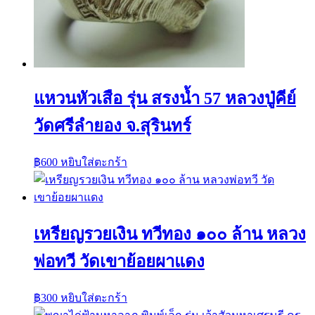
แหวนหัวเสือ รุ่น สรงน้ำ 57 หลวงปู่คีย์
วัดศรีลำยอง จ.สุรินทร์
฿
600
หยิบใส่ตะกร้า
เหรียญรวยเงิน ทวีทอง ๑๐๐ ล้าน หลวง
พ่อทวี วัดเขาย้อยผาแดง
฿
300
หยิบใส่ตะกร้า