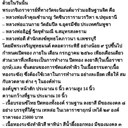
ด้วยในวันนั้น
พระเกจิเถราจารย์ที่ทางวัดจะนิมนต์มาร่วมอธิษฐานจิต คือ
– หลวงพ่อเจ้าคุณชำนาญ วัดชินวรารามวรวิหา จ.ปทุมธานี
– หลวงพ่อแวนกาย วัดอัมปึล จ.อุดรมีชัย ประเทศกัมพูชา
– หลวงพ่ออิฏฐ์ วัดจุฬามณี จ.สมุทรสงคราม
– หลวงพ่อดี สำนักสงฆ์พุทธโคภาวนา จ.เพชรบุรี
โดยมีพระเจริญพุทธมนต์ ตลอดวาระพิธี อย่างน้อย ๙ รูปขึ้นไป
กำหนดเปิดจอง ภายใน เดือน กรกฎาคม ๒๕๖๐ เพียงเดือนเดียว
ส่วนเวลาที่เหลือจะเป็นการทำงาน ปิดทอง ลงยาสี(ในเนื้อราชา
ฤกษ์).และ ขั้นตอนของการขัดแต่งทำผิว ในเนื้อธรรมดา(เนื้อ
ทองระฆัง) ซึ่งต้องใช้เวลาในการทำงาน อย่างละอียด เพื่อให้ สม
กับลวดลาย ต่าง ๆ ในองค์ท่าน
องค์บูชา หน้าตัก ประมาณ 6 นิ้ว ความสูง 14 นิ้ว
ความกว้างที่ฐาน ประมาณ 10 นิ้ว
– เนื้อบรอนซ์ไทย ปิดทองทั้งองค์ รวมฐาน ลงยาสี มีของมงคล ๘
อย่าง บรรจุที่ใต้ฐาน เทหล่อ ในเวลาราชาฤกษ์ เทได้ ๒๙ องค์
ราคาจอง 25000 บาท
– เนื้อทองระฆังทำผิวสี พาทิน่า สีน้ำผึ้งออกทอง มีของมงคล ๓