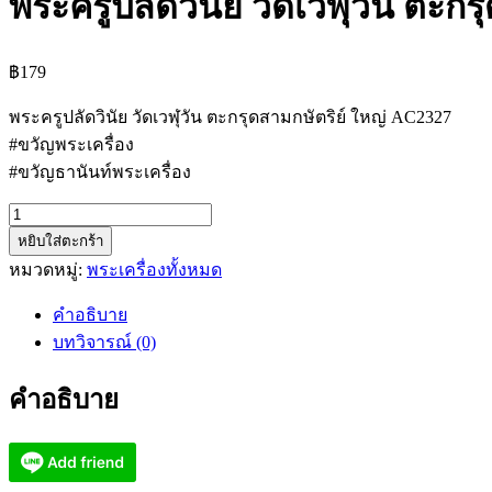
พระครูปลัดวินัย วัดเวฬุวัน ตะก
฿
179
พระครูปลัดวินัย วัดเวฬุวัน ตะกรุดสามกษัตริย์ ใหญ่ AC2327
#ขวัญพระเครื่อง
#ขวัญธานันท์พระเครื่อง
จำนวน
หยิบใส่ตะกร้า
พระครู
หมวดหมู่:
พระเครื่องทั้งหมด
ปลัด
วินัย
คำอธิบาย
วัด
บทวิจารณ์ (0)
เวฬุ
วัน
คำอธิบาย
ตะกรุด
สาม
กษัตริย์
ใหญ่