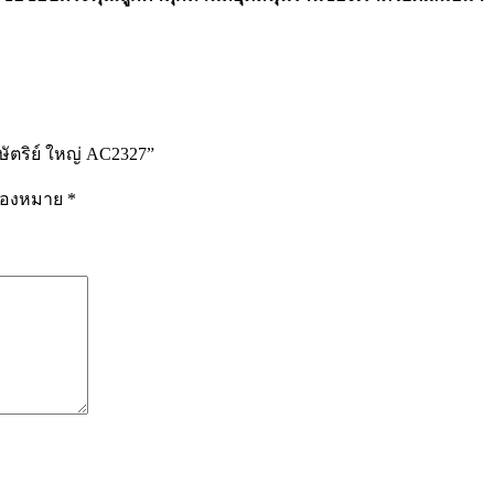
ษัตริย์ ใหญ่ AC2327”
รื่องหมาย
*