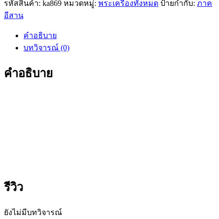
รหัสสินค้า:
ka869
หมวดหมู่:
พระเครื่องทั้งหมด
ป้ายกำกับ:
ภาค
ขุนแผน
อีสาน
หลวง
ปู่
คำอธิบาย
ฤทธิ์
บทวิจารณ์ (0)
วัด
ชลประทาน
คำอธิบาย
ราชดำริ
รุ่น
รวย
เงิน
รวย
ทอง
ชิ้น
รีวิว
ยังไม่มีบทวิจารณ์