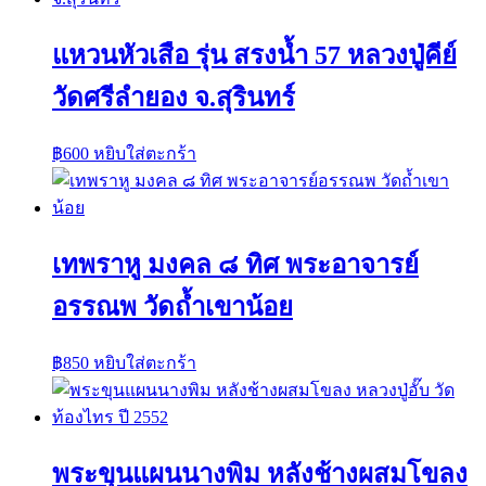
แหวนหัวเสือ รุ่น สรงน้ำ 57 หลวงปู่คีย์
วัดศรีลำยอง จ.สุรินทร์
฿
600
หยิบใส่ตะกร้า
เทพราหู มงคล ๘ ทิศ พระอาจารย์
อรรณพ วัดถ้ำเขาน้อย
฿
850
หยิบใส่ตะกร้า
พระขุนแผนนางพิม หลังช้างผสมโขลง