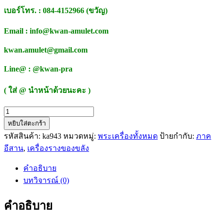
เบอร์โทร. : 084-4152966 (ขวัญ)
Email : info@kwan-amulet.com
kwan.amulet@gmail.com
Line@ : @kwan-pra
( ใส่ @ นำหน้าด้วยนะคะ )
จำนวน
หยิบใส่ตะกร้า
พระ
รหัสสินค้า:
ka943
หมวดหมู่:
พระเครื่องทั้งหมด
ป้ายกำกับ:
ภาค
ขุนแผน
อีสาน
,
เครื่องรางของขลัง
อุ้ม
นาง
คำอธิบาย
หลัง
บทวิจารณ์ (0)
พ่อ
เป๋อ
คำอธิบาย
รุ่น