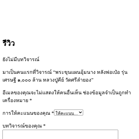
เศรษฐี
๑,๐๐๐
ล้าน
หลวง
ปู่
คีย์
รีวิว
วัด
ศรี
ยังไม่มีบทวิจารณ์
ลำยอง
มาเป็นคนแรกที่วิจารณ์ “พระขุนแผนอุ้มนาง หลังพ่อเป๋อ รุ่น
ชิ้น
เศรษฐี ๑,๐๐๐ ล้าน หลวงปู่คีย์ วัดศรีลำยอง”
อีเมลของคุณจะไม่แสดงให้คนอื่นเห็น
ช่องข้อมูลจำเป็นถูกทำ
เครื่องหมาย
*
การให้คะแนนของคุณ
*
บทวิจารณ์ของคุณ
*