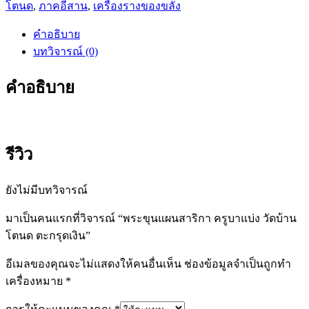
โตนด
,
ภาคอีสาน
,
เครื่องรางของขลัง
สา
ริกา
คำอธิบาย
ครูบา
บทวิจารณ์ (0)
แบ่ง
วัด
คำอธิบาย
บ้าน
โตนด
ตะกรุด
เงิน
รีวิว
ชิ้น
ยังไม่มีบทวิจารณ์
มาเป็นคนแรกที่วิจารณ์ “พระขุนแผนสาริกา ครูบาแบ่ง วัดบ้าน
โตนด ตะกรุดเงิน”
อีเมลของคุณจะไม่แสดงให้คนอื่นเห็น
ช่องข้อมูลจำเป็นถูกทำ
เครื่องหมาย
*