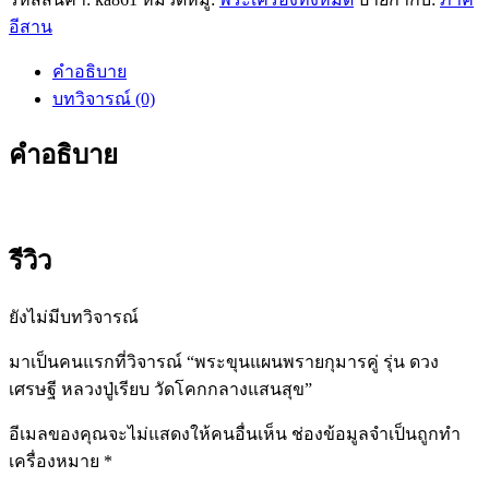
ขุนแผน
อีสาน
พราย
กุมาร
คำอธิบาย
คู่
บทวิจารณ์ (0)
รุ่น
ดวง
คำอธิบาย
เศรษฐี
หลวง
ปู่
เรียบ
รีวิว
วัด
โคก
ยังไม่มีบทวิจารณ์
กลาง
แสนสุข
มาเป็นคนแรกที่วิจารณ์ “พระขุนแผนพรายกุมารคู่ รุ่น ดวง
ชิ้น
เศรษฐี หลวงปู่เรียบ วัดโคกกลางแสนสุข”
อีเมลของคุณจะไม่แสดงให้คนอื่นเห็น
ช่องข้อมูลจำเป็นถูกทำ
เครื่องหมาย
*