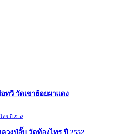
่อทวี วัดเขาย้อยผาแดง
ปู่อั๊บ วัดท้องไทร ปี 2552