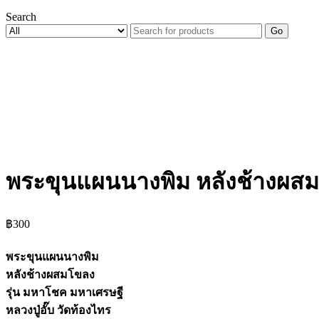
Search
Go
พระขุนแผนนางพิม หลังช้างผสมโข
฿
300
พระขุนแผนนางพิม
หลังช้างผสมโขลง
รุ่น มหาโชค มหาเศรษฐี
หลวงปู่อั๊บ วัดท้องไทร