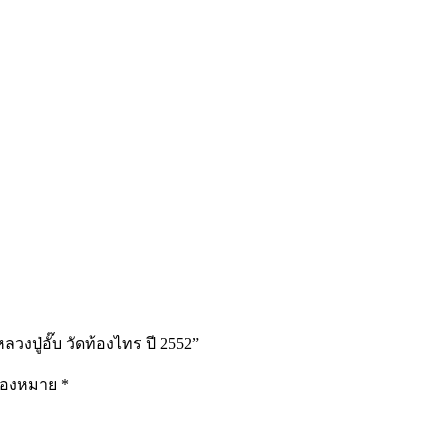
ปู่อั๊บ วัดท้องไทร ปี 2552”
รื่องหมาย
*