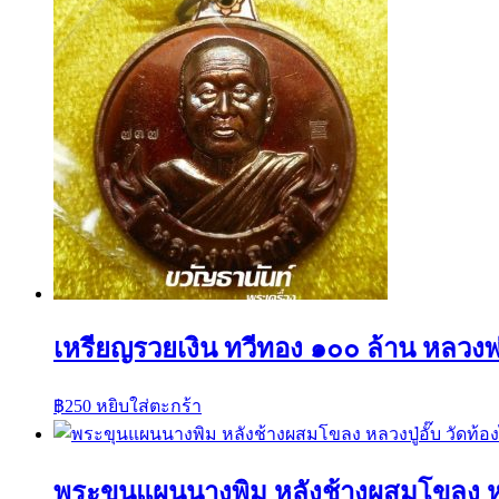
เหรียญรวยเงิน ทวีทอง ๑๐๐ ล้าน หลวงพ
฿
250
หยิบใส่ตะกร้า
พระขุนแผนนางพิม หลังช้างผสมโขลง หลวง