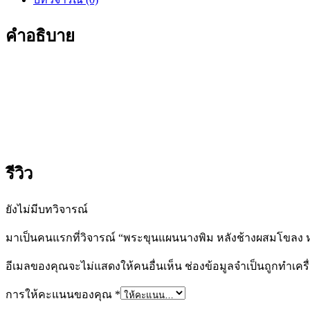
พิม
หลัง
คำอธิบาย
ช้าง
ผสม
โขลง
หล
วง
ปู่
อั๊บ
วัด
รีวิว
ท้อง
ไทร
ยังไม่มีบทวิจารณ์
ปี
2552
มาเป็นคนแรกที่วิจารณ์ “พระขุนแผนนางพิม หลังช้างผสมโขลง หลวง
ชิ้น
อีเมลของคุณจะไม่แสดงให้คนอื่นเห็น
ช่องข้อมูลจำเป็นถูกทำเค
การให้คะแนนของคุณ
*