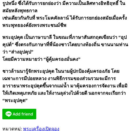
รูปหนึ่ง ซึ่งได้รับการยกย่องว่า มีความเป็นเลิศทางอิทธิฤทธิ์ ใน
สมัยหลังพุทธกาล
เช่นเดียวกันกับที่ พระโมคคัลลาน์ ได้รับการยกย่องสมัยเมื่อครั้ง
พระพุทธองค์ยังทรงพระชนม์ชีพ
พระอุปคุต เป็นภาษาบาลี ในขณะที่ภาษาสันสกฤตเขียนว่า “อุป
คุปต์” ซึ่งตรงกับภาษาที่พี่น้องชาวไตยบางท้องถิ่น ขานนามท่าน
ว่า “ส่างอุปคุป”
โดยมีความหมายว่า “ผู้คุ้มครองมั่นคง”
ชาวล้านนารู้จักพระอุปคุต ในนามผู้ปกป้องคุ้มครองภัย โดย
เฉพาะการมีปอยหลวง งานพิธีกรรมของส่วนรวมจะมีการ
อาราธนาพระอุปคุตขึ้นจากแม่น้ำ มาคุ้มครองการจัดงาน เพื่อมิ
ให้เกิดเหตุเภทภัย และให้งานลุล่วงไปด้วยดี นอกจากจะเรียกว่า
“พระอุปคุต”
หมวดหมู่:
พระเครื่องเปิดจอง