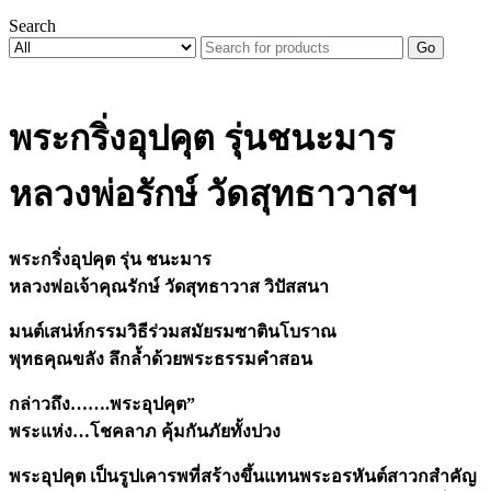
Search
Go
พระกริ่งอุปคุต รุ่นชนะมาร
หลวงพ่อรักษ์ วัดสุทธาวาสฯ
พระกริ่งอุปคุต รุ่น ชนะมาร
หลวงพ่อเจ้าคุณรักษ์ วัดสุทธาวาส วิปัสสนา
มนต์เสน่ห์กรรมวิธีร่วมสมัยรมซาตินโบราณ
พุทธคุณขลัง ลึกล้ำด้วยพระธรรมคำสอน
กล่าวถึง…….พระอุปคุต”
พระแห่ง…โชคลาภ คุ้มกันภัยทั้งปวง
พระอุปคุต เป็นรูปเคารพที่สร้างขึ้นแทนพระอรหันต์สาวกสำคัญ