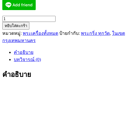
จำนวน
หยิบใส่ตะกร้า
พระ
หมวดหมู่:
พระเครื่องทั้งหมด
ป้ายกำกับ:
พระกริ่ง ทุกวัด
,
ในเขต
กริ่ง
กรุงเทพมหานคร
หน้า
ไทย
คำอธิบาย
มหา
บทวิจารณ์ (0)
มงคล
ญสส.7รอบ
คำอธิบาย
พระ
ญาณ
สังวร
ชิ้น