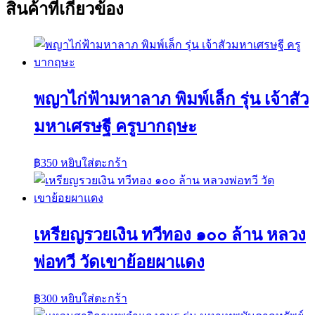
สินค้าที่เกี่ยวข้อง
พญาไก่ฟ้ามหาลาภ พิมพ์เล็ก รุ่น เจ้าสัว
มหาเศรษฐี ครูบากฤษะ
฿
350
หยิบใส่ตะกร้า
เหรียญรวยเงิน ทวีทอง ๑๐๐ ล้าน หลวง
พ่อทวี วัดเขาย้อยผาแดง
฿
300
หยิบใส่ตะกร้า