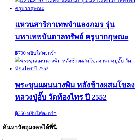
แหวนสาริกาเทพจำแลงภมร รุ่น
มหาเทพบันดาลทรัพย์ ครูบากฤษณะ
฿
700
หยิบใส่ตะกร้า
พระขุนแผนนางพิม หลังช้างผสมโขลง
หลวงปู่อั๊บ วัดท้องไทร ปี 2552
฿
350
หยิบใส่ตะกร้า
ค้นหาวัตถุมงคลได้ที่นี่