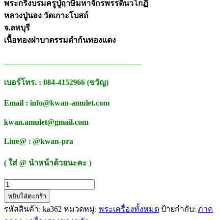
พระกริ่งบรมครูปู่ฤาษีมหาจักรพรรดิ์นวโกฏิ
หลวงปู่นอง วัดเกาะโบสถ์
จ.ลพบุรี
เนื้อทองฝาบาตรรมดำก้นทองแดง
___________________________________
เบอร์โทร. : 084-4152966 (ขวัญ)
Email : info@kwan-amulet.com
kwan.amulet@gmail.com
Line@ : @kwan-pra
( ใส่ @ นำหน้าด้วยนะคะ )
จำนวน
หยิบใส่ตะกร้า
บรม
รหัสสินค้า:
ka362
หมวดหมู่:
พระเครื่องทั้งหมด
ป้ายกำกับ:
ภาค
ครู