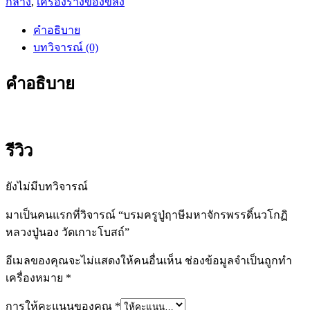
กลาง
,
เครื่องรางของขลัง
ปู่
ฤาษี
คำอธิบาย
มหาจักร
บทวิจารณ์ (0)
พร
รดิ์
คำอธิบาย
นว
โกฏิ
หลวง
ปู่
รีวิว
นอง
วัด
ยังไม่มีบทวิจารณ์
เกาะ
โบสถ์
มาเป็นคนแรกที่วิจารณ์ “บรมครูปู่ฤาษีมหาจักรพรรดิ์นวโกฏิ
ชิ้น
หลวงปู่นอง วัดเกาะโบสถ์”
อีเมลของคุณจะไม่แสดงให้คนอื่นเห็น
ช่องข้อมูลจำเป็นถูกทำ
เครื่องหมาย
*
การให้คะแนนของคุณ
*