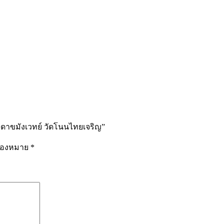
ทวดาขมังเวทย์ วัดโนนไทยเจริญ”
รื่องหมาย
*