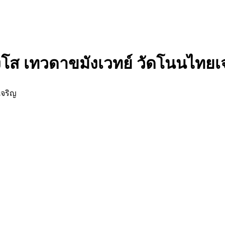
ังโส เทวดาขมังเวทย์ วัดโนนไทยเ
เจริญ