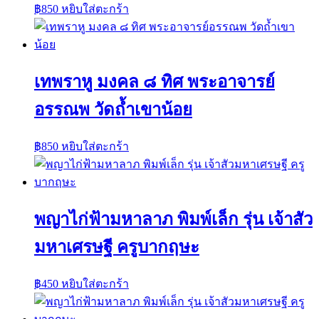
฿
850
หยิบใส่ตะกร้า
เทพราหู มงคล ๘ ทิศ พระอาจารย์
อรรณพ วัดถ้ำเขาน้อย
฿
850
หยิบใส่ตะกร้า
พญาไก่ฟ้ามหาลาภ พิมพ์เล็ก รุ่น เจ้าสัว
มหาเศรษฐี ครูบากฤษะ
฿
450
หยิบใส่ตะกร้า