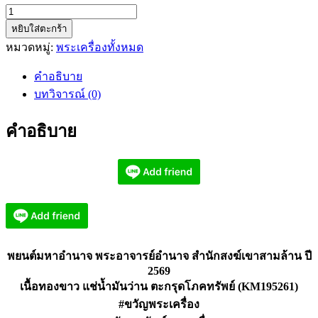
จำนวน
หยิบใส่ตะกร้า
พยนต์
หมวดหมู่:
พระเครื่องทั้งหมด
มหาอำนาจ
พระ
คำอธิบาย
อาจารย์
บทวิจารณ์ (0)
อำนาจ
เนื้อ
คำอธิบาย
ทองขาว
(KM195261)
ชิ้น
พยนต์มหาอำนาจ พระอาจารย์อำนาจ สำนักสงฆ์เขาสามล้าน ปี
2569
เนื้อทองขาว แช่น้ำมันว่าน ตะกรุดโภคทรัพย์ (KM195261)
#ขวัญพระเครื่อง