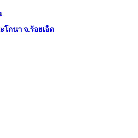
ระโกนา จ.ร้อยเอ็ด