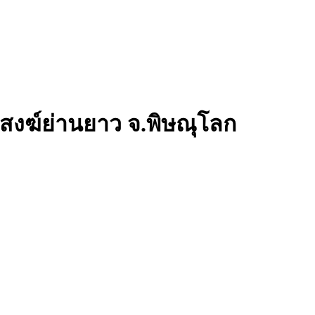
ักสงฆ์ย่านยาว จ.พิษณุโลก