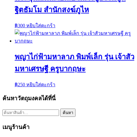
ฐิตธัมโม สำนักสงฆ์ภูไห
฿
300
หยิบใส่ตะกร้า
พญาไก่ฟ้ามหาลาภ พิมพ์เล็ก รุ่น เจ้าสัว
มหาเศรษฐี ครูบากฤษะ
฿
250
หยิบใส่ตะกร้า
ค้นหาวัตถุมงคลได้ที่นี่
ค้นหา:
ค้นหา
เมนูร้านค้า