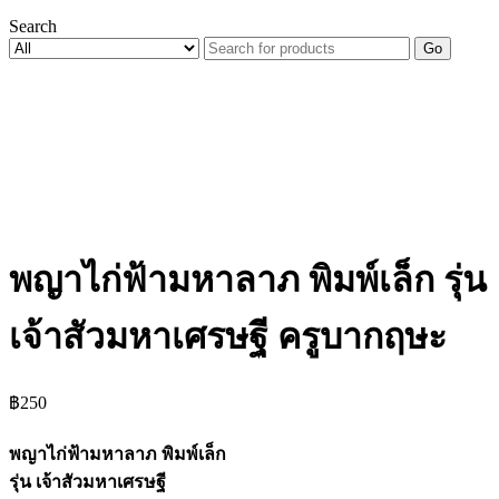
Search
Go
พญาไก่ฟ้ามหาลาภ พิมพ์เล็ก รุ่น
เจ้าสัวมหาเศรษฐี ครูบากฤษะ
฿
250
พญาไก่ฟ้ามหาลาภ พิมพ์เล็ก
รุ่น เจ้าสัวมหาเศรษฐี