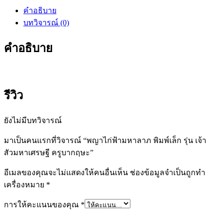
พิมพ์
คำอธิบาย
เล็ก
บทวิจารณ์ (0)
รุ่น
เจ้า
คำอธิบาย
สัว
มหา
เศรษฐี
ครู
รีวิว
บาก
ฤษะ
ยังไม่มีบทวิจารณ์
ชิ้น
มาเป็นคนแรกที่วิจารณ์ “พญาไก่ฟ้ามหาลาภ พิมพ์เล็ก รุ่น เจ้า
สัวมหาเศรษฐี ครูบากฤษะ”
อีเมลของคุณจะไม่แสดงให้คนอื่นเห็น
ช่องข้อมูลจำเป็นถูกทำ
เครื่องหมาย
*
การให้คะแนนของคุณ
*