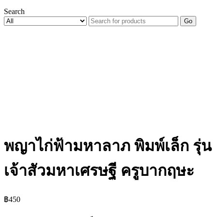
Search
Go
พญาไก่ฟ้ามหาลาภ พิมพ์เล็ก รุ่น
เจ้าสัวมหาเศรษฐี ครูบากฤษะ
฿
450