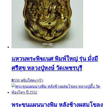
แหวนพระพิฆเนศ พิมพ์ใหญ่ รุ่น มั่งมี
ศรีสุข หลวงปู่หงษ์ วัดเพชรบุรี
฿
550
หยิบใส่ตะกร้า
พระขุนแผนนางพิม หลังช้างผสมโขลง