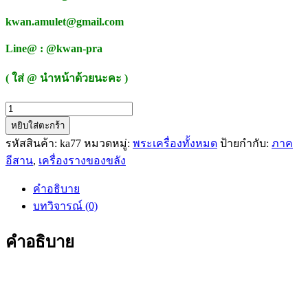
kwan.amulet@gmail.com
Line@ : @kwan-pra
( ใส่ @ นำหน้าด้วยนะคะ )
จำนวน
หยิบใส่ตะกร้า
พญา
รหัสสินค้า:
ka77
หมวดหมู่:
พระเครื่องทั้งหมด
ป้ายกำกับ:
ภาค
ไก่ฟ้า
อีสาน
,
เครื่องรางของขลัง
มหาลาภ
พิมพ์
คำอธิบาย
เล็ก
บทวิจารณ์ (0)
รุ่น
เจ้า
คำอธิบาย
สัว
มหา
เศรษฐี
ครู