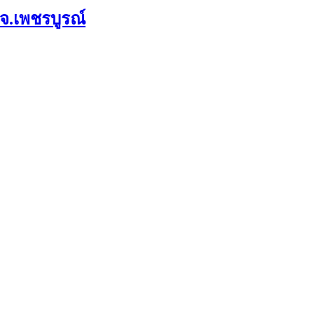
 จ.เพชรบูรณ์