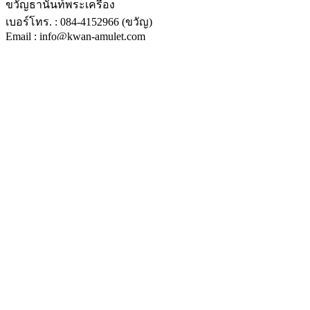
ขวัญธานันท์พระเครื่อง
เบอร์โทร. : 084-4152966 (ขวัญ)
Email : info@kwan-amulet.com
Line ID : @kwanpra
ติดตามเราบนเฟสบุ๊ค
Proudly powered by
WordPress
|
Theme:
E-shop
by Themes4WP