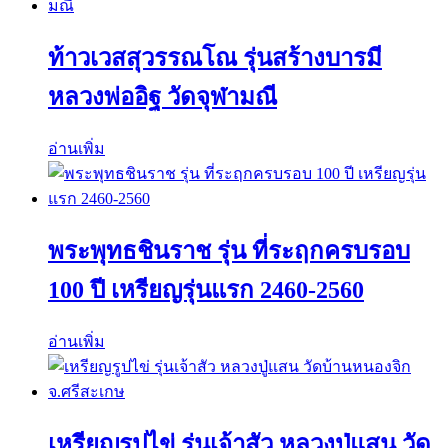
ท้าวเวสสุวรรณโณ รุ่นสร้างบารมี
หลวงพ่ออิฐ วัดจุฬามณี
อ่านเพิ่ม
พระพุทธชินราช รุ่น ที่ระฤกครบรอบ
100 ปี เหรียญรุ่นแรก 2460-2560
อ่านเพิ่ม
เหรียญรูปไข่ รุ่นเจ้าสัว หลวงปู่แสน วัด