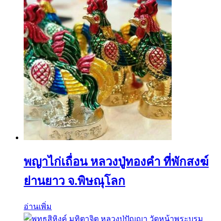
พญาไก่เถื่อน หลวงปู่ทองคำ ที่พักสงฆ์
ย่านยาว จ.พิษณุโลก
อ่านเพิ่ม