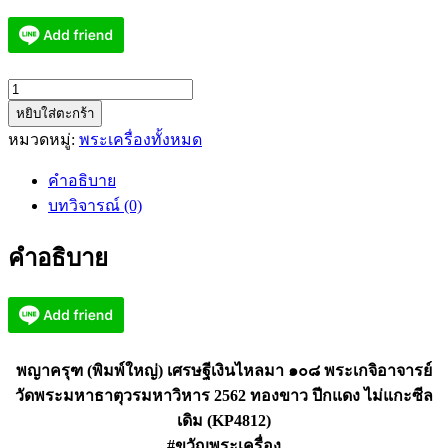
จำนวน
หยิบใส่ตะกร้า
พญา
หมวดหมู่:
พระเครื่องทั้งหมด
ครุฑ
เศรษฐี
คำอธิบาย
เงิน
บทวิจารณ์ (0)
ไหล
มา
คำอธิบาย
วัด
พระ
มหาธาตุ
ไม่
แกะ
พญาครุฑ (พิมพ์ใหญ่) เศรษฐีเงินไหลมา ๑๐๘ พระเกจิอาจารย์
ซีล
วัดพระมหาธาตุวรมหาวิหาร 2562 ทองขาว ปีกแดง ไม่แกะซีล
เดิม
เดิม (KP4812)
(KP4812)
#ขวัญพระเครื่อง