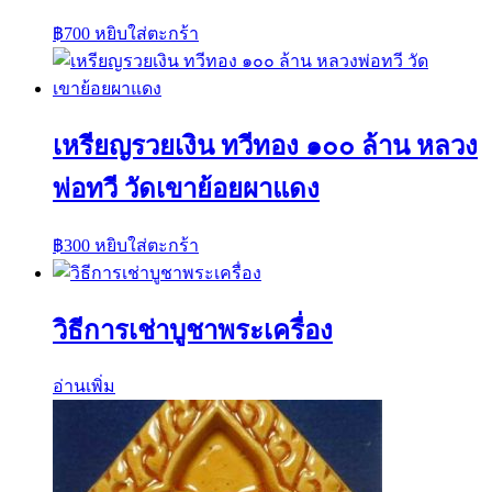
฿
700
หยิบใส่ตะกร้า
เหรียญรวยเงิน ทวีทอง ๑๐๐ ล้าน หลวง
พ่อทวี วัดเขาย้อยผาแดง
฿
300
หยิบใส่ตะกร้า
วิธีการเช่าบูชาพระเครื่อง
อ่านเพิ่ม