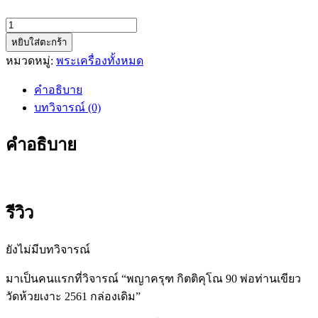
จำนวน
หยิบใส่ตะกร้า
พญา
หมวดหมู่:
พระเครื่องทั้งหมด
ครุฑ
กิตติ
คำอธิบาย
คุโณ
บทวิจารณ์ (0)
90
พ่อ
คำอธิบาย
ท่าน
เขียว
วัด
ห้วย
รีวิว
เงาะ
2561
กล่อง
ยังไม่มีบทวิจารณ์
เดิม
มาเป็นคนแรกที่วิจารณ์ “พญาครุฑ กิตติคุโณ 90 พ่อท่านเขียว
ชิ้น
วัดห้วยเงาะ 2561 กล่องเดิม”