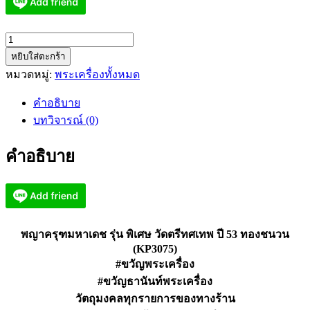
จำนวน
หยิบใส่ตะกร้า
พญา
หมวดหมู่:
พระเครื่องทั้งหมด
ครุฑ
มหา
คำอธิบาย
เดช
บทวิจารณ์ (0)
รุ่น
พิเศษ
คำอธิบาย
วัด
ตรีทศ
เทพ
ปี
53
พญาครุฑมหาเดช รุ่น พิเศษ วัดตรีทศเทพ ปี 53 ทองชนวน
ทอง
(KP3075)
ชนวน
#ขวัญพระเครื่อง
(KP3075)
#ขวัญธานันท์พระเครื่อง
ชิ้น
วัตถุมงคลทุกรายการของทางร้าน