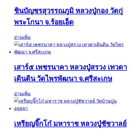
ชินบัญชรสุวรรณภูมิ หลวงปู่กอง วัดกู่
พระโกนา จ.ร้อยเอ็ด
อ่านเพิ่ม
เสาร์๕ เพชรนาคา หลวงปู่สรวง เทวดา
เดินดิน วัดไพรพัฒนา จ.ศรีสะเกษ
อ่านเพิ่ม
เหรียญจิ๊กโก๋ มหาราช หลวงปู่ชัชวาลย์