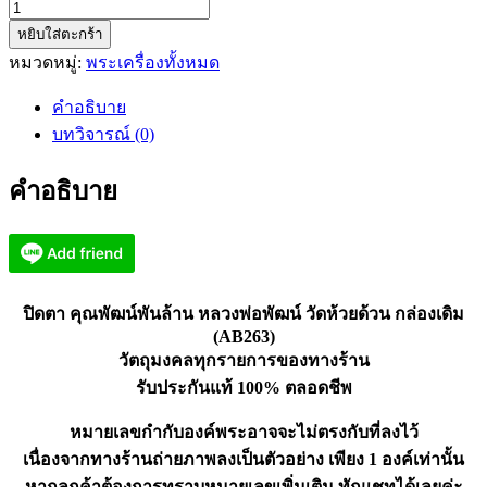
จำนวน
หยิบใส่ตะกร้า
ปิด
หมวดหมู่:
พระเครื่องทั้งหมด
ตา
คุณ
คำอธิบาย
พัฒน์
บทวิจารณ์ (0)
พัน
ล้าน
คำอธิบาย
หลวง
พ่อ
พัฒน์
วัด
ห้วย
ปิดตา คุณพัฒน์พันล้าน หลวงพ่อพัฒน์ วัดห้วยด้วน กล่องเดิม
ด้วน
(AB263)
วัตถุมงคลทุกรายการของทางร้าน
กล่อง
รับประกันแท้ 100% ตลอดชีพ
เดิม
(AB263)
หมายเลขกำกับองค์พระอาจจะไม่ตรงกับที่ลงไว้
ชิ้น
เนื่องจากทางร้านถ่ายภาพลงเป็นตัวอย่าง เพียง 1 องค์เท่านั้น
หากลูกค้าต้องการทราบหมายเลขเพิ่มเติม ทักแชทได้เลยค่ะ