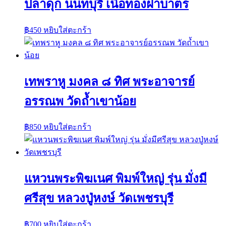
ปลาดุก นนทบุรี เนื้อทองฝาบาตร
฿
450
หยิบใส่ตะกร้า
เทพราหู มงคล ๘ ทิศ พระอาจารย์
อรรณพ วัดถ้ำเขาน้อย
฿
850
หยิบใส่ตะกร้า
แหวนพระพิฆเนศ พิมพ์ใหญ่ รุ่น มั่งมี
ศรีสุข หลวงปู่หงษ์ วัดเพชรบุรี
฿
700
หยิบใส่ตะกร้า