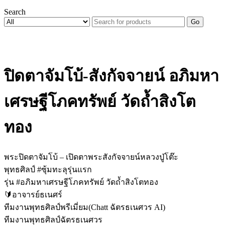
Search
Go
ปิดตาจัมโบ้-สังกัจจายน์ อภิมหา
เศรษฐีโภคทรัพย์ วัดถ้ำสิงโต
ทอง
พระปิดตาจัมโบ้ – เปิดตาพระสังกัจจายน์หลวงปู่โต๊ะ
พุทธศิลป์ #ซุ้มทะลุรุ่นแรก
รุ่น #อภิมหาเศรษฐีโภคทรัพย์ วัดถ้ำสิงโตทอง
🔰อาจารย์ธเนศร์
ทีมงานพุทธศิลป์พรีเมี่ยม(Chatt ฉัตรธเนศวร AI)
ทีมงานพุทธศิลป์ฉัตรธเนศวร