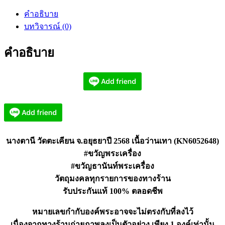
วัด
คำอธิบาย
ตะเคียน
บทวิจารณ์ (0)
จ.อยุธยา
ปี
คำอธิบาย
2568
เนื้อ
ว่าน
เทา
(KN6052648)
ชิ้น
นางตานี วัดตะเคียน จ.อยุธยาปี 2568 เนื้อว่านเทา (KN6052648)
#ขวัญพระเครื่อง
#ขวัญธานันท์พระเครื่อง
วัตถุมงคลทุกรายการของทางร้าน
รับประกันแท้ 100% ตลอดชีพ
หมายเลขกำกับองค์พระอาจจะไม่ตรงกับที่ลงไว้
เนื่องจากทางร้านถ่ายภาพลงเป็นตัวอย่าง เพียง 1 องค์เท่านั้น