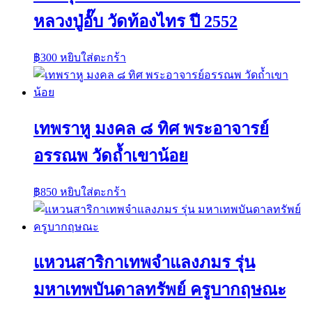
หลวงปู่อั๊บ วัดท้องไทร ปี 2552
฿
300
หยิบใส่ตะกร้า
เทพราหู มงคล ๘ ทิศ พระอาจารย์
อรรณพ วัดถ้ำเขาน้อย
฿
850
หยิบใส่ตะกร้า
แหวนสาริกาเทพจำแลงภมร รุ่น
มหาเทพบันดาลทรัพย์ ครูบากฤษณะ