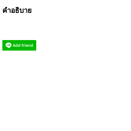
ปี
คำอธิบาย
2568
เนื้อ
ว่าน
ลงยา
(KN6052651)
ชิ้น