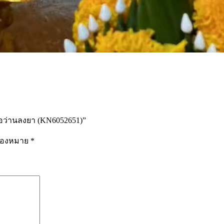
ื้อว่านลงยา (KN6052651)”
รื่องหมาย
*