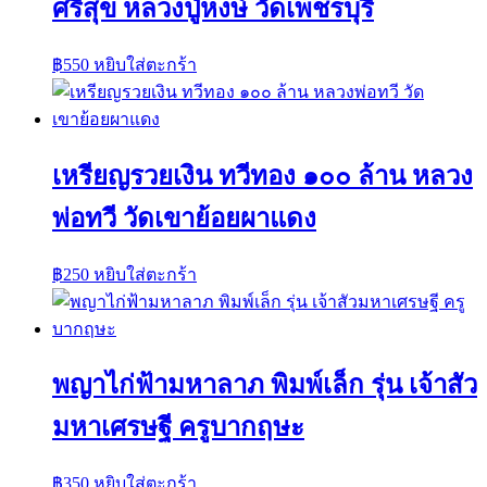
ศรีสุข หลวงปู่หงษ์ วัดเพชรบุรี
฿
550
หยิบใส่ตะกร้า
เหรียญรวยเงิน ทวีทอง ๑๐๐ ล้าน หลวง
พ่อทวี วัดเขาย้อยผาแดง
฿
250
หยิบใส่ตะกร้า
พญาไก่ฟ้ามหาลาภ พิมพ์เล็ก รุ่น เจ้าสัว
มหาเศรษฐี ครูบากฤษะ
฿
350
หยิบใส่ตะกร้า