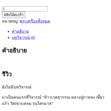
จำนวน
หยิบใส่ตะกร้า
ท้าว
หมวดหมู่:
พระเครื่องทั้งหมด
เวส
สุวรรณ
คำอธิบาย
หลวง
บทวิจารณ์ (0)
ปู่
กาหลง
คำอธิบาย
เขี้ยว
แก้ว
วัด
เขา
รีวิว
แหลม
รุ่น
ยังไม่มีบทวิจารณ์
ไตรมาส
ชิ้น
มาเป็นคนแรกที่วิจารณ์ “ท้าวเวสสุวรรณ หลวงปู่กาหลง เขี้ยว
แก้ว วัดเขาแหลม รุ่นไตรมาส”