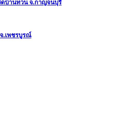
ง วัดบ้านทวน จ.กาญจนบุรี
 จ.เพชรบูรณ์