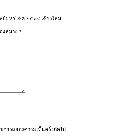
รัพย์มหาโชค ๒๕๖๔ เชียงใหม่”
รื่องหมาย
*
ำหรับการแสดงความเห็นครั้งถัดไป