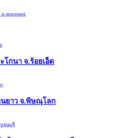
is processed.
ระโกนา จ.ร้อยเอ็ด
่านยาว จ.พิษณุโลก