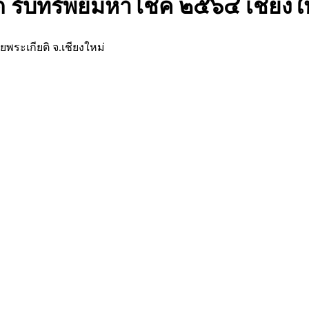
ด รับทรัพย์มหาโชค ๒๕๖๔ เชียงใ
ยพระเกียติ จ.เชียงใหม่