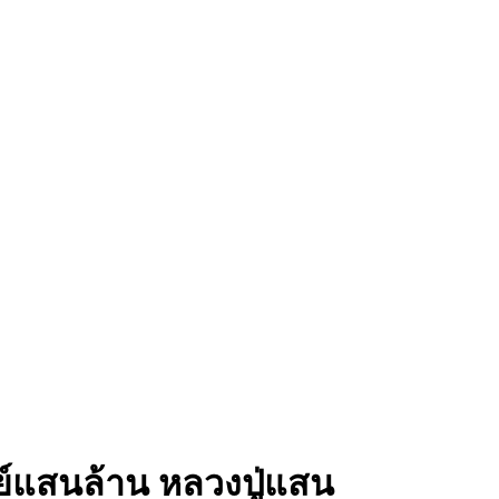
พย์แสนล้าน หลวงปู่แสน