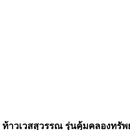
ท้าวเวสสุวรรณ รุ่นคุ้มคลองทรั