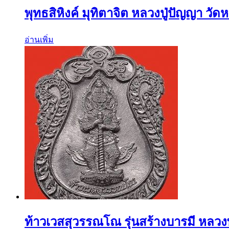
พุทธสิหิงค์ มุทิตาจิต หลวงปู่ปัญญา วั
อ่านเพิ่ม
ท้าวเวสสุวรรณโณ รุ่นสร้างบารมี หลวงพ