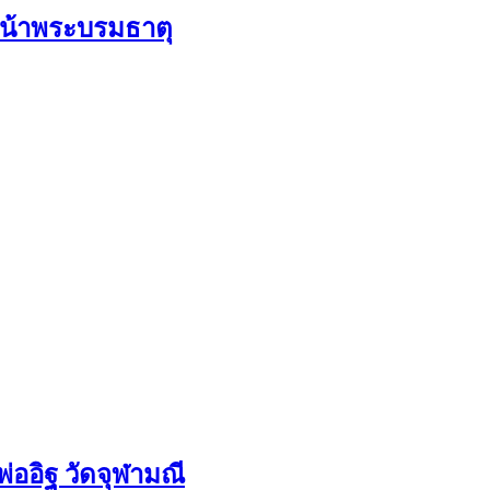
ดหน้าพระบรมธาตุ
่ออิฐ วัดจุฬามณี