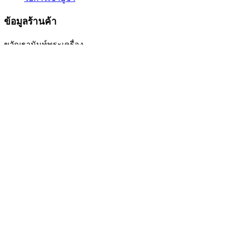
ข้อมูลร้านค้า
ขวัญธานันท์พระเครื่อง
เบอร์โทร. : 084-4152966 (ขวัญ)
Email : info@kwan-amulet.com
Line ID : @kwanpra
ติดตามเราบนเฟสบุ๊ค