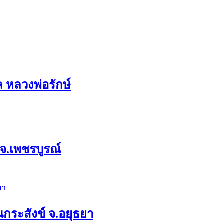
ล หลวงพ่อรักษ์
 จ.เพชรบูรณ์
กระสังข์ จ.อยุธยา