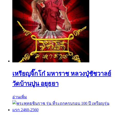
เหรียญจิ๊กโก๋ มหาราช หลวงปู่ชัชวาลย์
วัดบ้านปูน อยุธยา
อ่านเพิ่ม