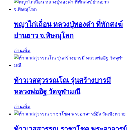
พญาไก่เถื่อน หลวงปู่ทองคำ ที่พักสงฆ์
ย่านยาว จ.พิษณุโลก
อ่านเพิ่ม
ท้าวเวสสุวรรณโณ รุ่นสร้างบารมี
หลวงพ่ออิฐ วัดจุฬามณี
อ่านเพิ่ม
ท้าวเวสสุวรรณ ราชาโชค พระอาจารย์