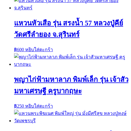
แหวนหัวเสือ รุ่น สรงน้ำ 57 หลวงปู่คีย์
วัดศรีลำยอง จ.สุรินทร์
฿
600
หยิบใส่ตะกร้า
พญาไก่ฟ้ามหาลาภ พิมพ์เล็ก รุ่น เจ้าสัว
มหาเศรษฐี ครูบากฤษะ
฿
250
หยิบใส่ตะกร้า