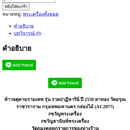
หยิบใส่ตะกร้า
ท้าว
หมวดหมู่:
พระเครื่องทั้งหมด
จตุ
คาม
คำอธิบาย
ราม
บทวิจารณ์ (0)
เทพ
รุ่น
คำอธิบาย
รวย
ปาฏิหาริย์
ปี
2550
ทา
ทอง
(AC2977)
ชิ้น
ท้าวจตุคามรามเทพ รุ่น รวยปาฏิหาริย์ ปี 2550 ทาทอง วัดอรุณ
ราชวราราม กรุงเทพมหานคร กล่องไม้ (AC2977)
#ขวัญพระเครื่อง
#ขวัญธานันท์พระเครื่อง
วัตถุมงคลทุกรายการของทางร้าน