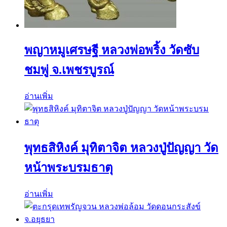
พญาหมูเศรษฐี หลวงพ่อพริ้ง วัดซับ
ชมพู่ จ.เพชรบูรณ์
อ่านเพิ่ม
พุทธสิหิงค์ มุทิตาจิต หลวงปู่ปัญญา วัด
หน้าพระบรมธาตุ
อ่านเพิ่ม